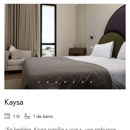
Kaysa
1 lit
1 de bains
“En berbère, Kaysa signifie « joie », une ambiance